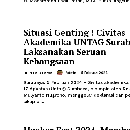
H. Mohammad Fadil Imran, M.Si., turun langsung
Situasi Genting ! Civitas
Akademika UNTAG Sura
Laksanakan Seruan
Kebangsaan
Admin
-
5 Februari 2024
BERITA UTAMA
Surabaya, 5 Februari 2024 – Sivitas akademika 
17 Agustus (Untag) Surabaya, dipimpin oleh Rek
Mulyanto Nugroho, menggelar deklarasi dan p
sikap di...
I.id
kat
ekaan