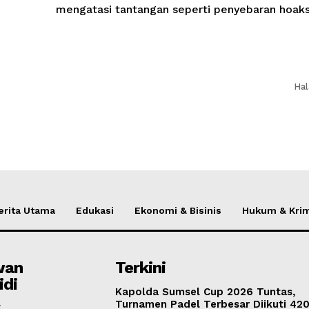
mengatasi tantangan seperti penyebaran hoaks.
Hal
erita Utama
Edukasi
Ekonomi & Bisinis
Hukum & Krim
wan
Terkini
idi
Kapolda Sumsel Cup 2026 Tuntas,
Turnamen Padel Terbesar Diikuti 420
g