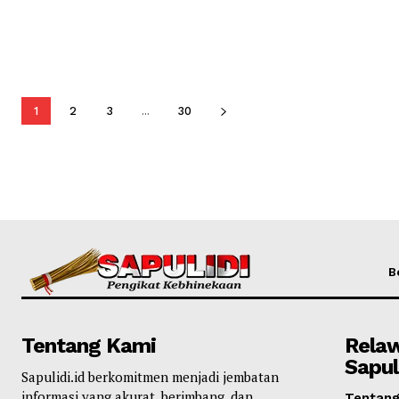
1
2
3
...
30
B
Tentang Kami
Rela
Sapul
Sapulidi.id berkomitmen menjadi jembatan
informasi yang akurat, berimbang, dan
Tentan