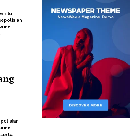
emilu
kunci
.
ang
polisian
kunci
serta