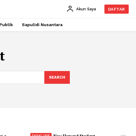
Akun Saya
DAFTAR
Publik
Sapulidi Nusantara
t
SEARCH
in a
New Harvard Student