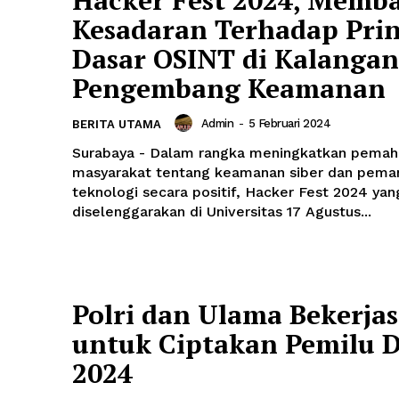
Hacker Fest 2024, Memb
Kesadaran Terhadap Prin
Dasar OSINT di Kalangan
Sapulidi.id
Pengembang Keamanan
Admin
-
5 Februari 2024
BERITA UTAMA
Tentang
Surabaya - Dalam rangka meningkatkan pema
Hubungi
masyarakat tentang keamanan siber dan pema
Kebijakan Privasi
teknologi secara positif, Hacker Fest 2024 yan
Syarat & Ketentuan
diselenggarakan di Universitas 17 Agustus...
Polri dan Ulama Bekerja
untuk Ciptakan Pemilu 
2024
KARANG